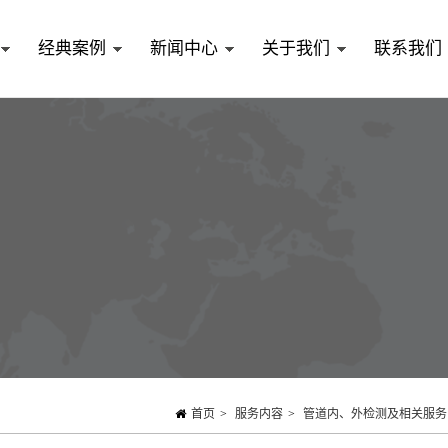
经典案例
新闻中心
关于我们
联系我们
首页
>
服务内容
>
管道内、外检测及相关服务