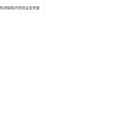
检测缺陷开挖验证及修复